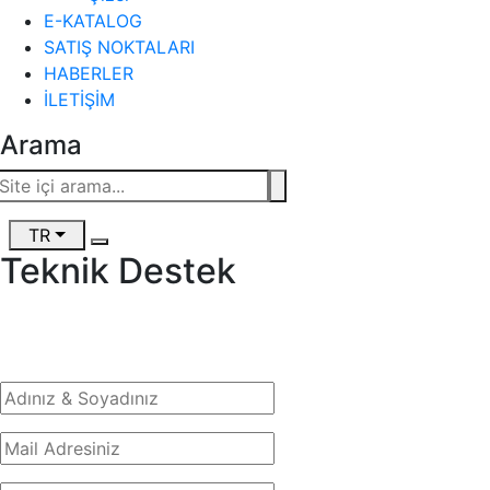
E-KATALOG
SATIŞ NOKTALARI
HABERLER
İLETİŞİM
Arama
TR
Teknik Destek
Destek
ve
özel ürünler
hakkında bilgi almak için bizlerle iletişime geçiniz.